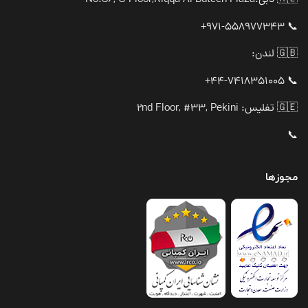
🇦🇪 دبی:
No.S6, G-Floor,Riqqa Al Buteen Plaza
📞 971-558977343+
🇬🇧 لندن:
📞 44-7418351005+
🇬🇪 تفلیس: 2nd Floor, #33, Pekini
📞
مجوزها