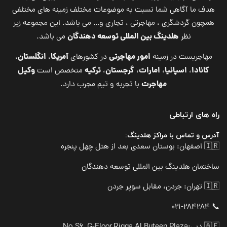
هدف ما آگاهی شما نسبت به موضوعات مختلف زمینه های مختلفی
همچون گردشگری ، مهاجرتی ، تجاری و… می باشد. این مجموعه زیر
هلدینگ بین المللی توسعه دهندگان
نظر
می باشد.
امور مهاجرتی
آمریکا
انگلستان
مهاجریست در زمینه
در کشورهای
،
،
کانادا
اسپانیا
امارات
گرجستان
ترکیه
وکیل
،
،
،
،
متخصص است
مهاجرت
با تجربه و تیم مجرب دارد.
راه های ارتباطی
آدرس و تماس با مراکز هلدینگ:
🇮🇷 اصفهان: بوستان سعدی بعد از هتل چهل پنجره
ساختمان هلدینگ بین المللی توسعه دهندگان
🇮🇷 تهران: جردن، مقابل سوپر جردن
📞 021-284284