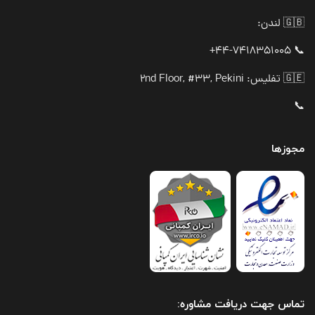
🇬🇧 لندن:
📞 44-7418351005+
🇬🇪 تفلیس: 2nd Floor, #33, Pekini
📞
مجوزها
تماس جهت دریافت مشاوره: