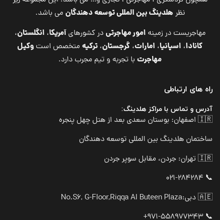
همچون گردشگری ، مهاجرتی ، تجاری و… می باشد. این مجموعه زیر
هلدینگ بین المللی توسعه دهندگان
نظر
می باشد.
امور مهاجرتی
آمریکا
انگلستان
مهاجریست در زمینه
در کشورهای
،
،
کانادا
اسپانیا
امارات
گرجستان
ترکیه
وکیل
،
،
،
،
متخصص است
مهاجرت
با تجربه و تیم مجرب دارد.
راه های ارتباطی
آدرس و تماس با مراکز هلدینگ:
🇮🇷 اصفهان: بوستان سعدی بعد از هتل چهل پنجره
ساختمان هلدینگ بین المللی توسعه دهندگان
🇮🇷 تهران: جردن، مقابل سوپر جردن
📞 021-284284
🇦🇪 دبی:
No.S6, G-Floor,Riqqa Al Buteen Plaza
📞 971-558977343+