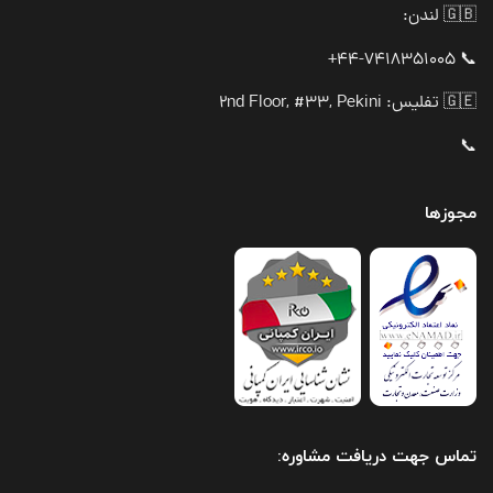
🇬🇧 لندن:
📞 44-7418351005+
🇬🇪 تفلیس: 2nd Floor, #33, Pekini
📞
مجوزها
تماس جهت دریافت مشاوره: