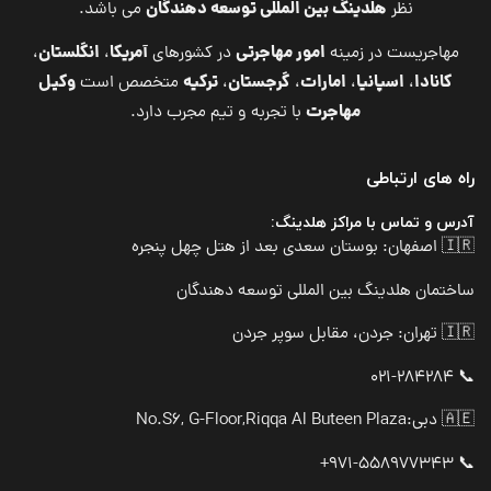
هلدینگ بین المللی توسعه دهندگان
نظر
می باشد.
امور مهاجرتی
آمریکا
انگلستان
مهاجریست در زمینه
در کشورهای
،
،
کانادا
اسپانیا
امارات
گرجستان
ترکیه
وکیل
،
،
،
،
متخصص است
مهاجرت
با تجربه و تیم مجرب دارد.
راه های ارتباطی
آدرس و تماس با مراکز هلدینگ:
🇮🇷 اصفهان: بوستان سعدی بعد از هتل چهل پنجره
ساختمان هلدینگ بین المللی توسعه دهندگان
🇮🇷 تهران: جردن، مقابل سوپر جردن
📞 021-284284
🇦🇪 دبی:
No.S6, G-Floor,Riqqa Al Buteen Plaza
📞 971-558977343+