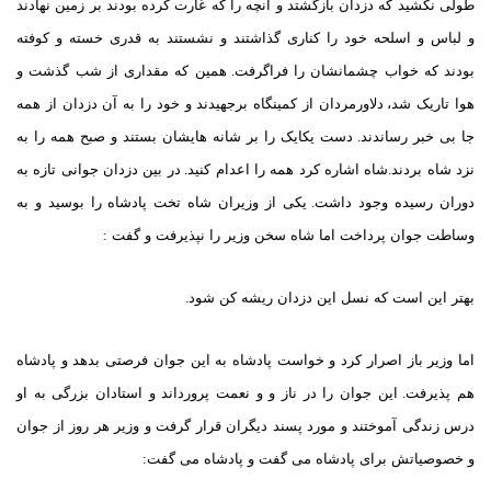
طولی نکشید که دزدان بازگشتد و آنچه را که غارت کرده‌ بودند بر زمین نهادند
و لباس و اسلحه خود را کناری گذاشتند و نشستند به قدری خسته و کوفته
بودند که خواب چشمانشان را فراگرفت
.
همین که مقداری از شب گذشت و
هوا تاریک شد،
دلاورمردان از کمینگاه برجهیدند و خود را به آن دزدان از همه
جا بی خبر رساندند
.
دست یکایک را بر شانه هایشان بستند و صبح همه را به
نزد شاه بردند
.
شاه اشاره کرد همه را اعدام کنید
.
در بین دزدان جوانی تازه به
دوران رسیده وجود داشت
.
یکی از وزیران شاه تخت پادشاه را بوسید و به
وساطت جوان پرداخت اما شاه سخن وزیر را نپذیرفت و گفت
:
بهتر این است که نسل این دزدان ریشه کن شود
.
اما وزیر باز اصرار کرد و خواست پادشاه به این جوان فرصتی بدهد و پادشاه
هم پذیرفت
.
این جوان را در ناز و و نعمت پرورداند و استادان بزرگی به او
درس زندگی آموختند و مورد پسند دیگران قرار گرفت و وزیر هر روز از جوان
و خصوصیاتش برای پادشاه می گفت و پادشاه می گفت‌
: