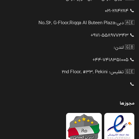
📞 021-284284
🇦🇪 دبی:
No.S6, G-Floor,Riqqa Al Buteen Plaza
📞 971-558977343+
🇬🇧 لندن:
📞 44-7418351005+
🇬🇪 تفلیس: 2nd Floor, #33, Pekini
📞
مجوزها