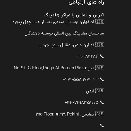
راه های ارتباطی
آدرس و تماس با مراکز هلدینگ:
🇮🇷 اصفهان: بوستان سعدی بعد از هتل چهل پنجره
ساختمان هلدینگ بین المللی توسعه دهندگان
🇮🇷 تهران: جردن، مقابل سوپر جردن
📞 021-284284
🇦🇪 دبی:
No.S6, G-Floor,Riqqa Al Buteen Plaza
📞 971-558977343+
🇬🇧 لندن:
📞 44-7418351005+
🇬🇪 تفلیس: 2nd Floor, #33, Pekini
📞