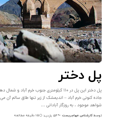
پل دختر
پل دختر این پل در 110 کیلومتری جنوب خرم آب
جاده کنونی خرم آباد – اندیمشک از زیر تنها طاق سالم آن می گ
شواهد موجود ، به روزگار آبادانی
...
توسط
کارشناس مهاجریست
15 دقیقه مطالعه
54 بازدید
ارسال
شده
توسط