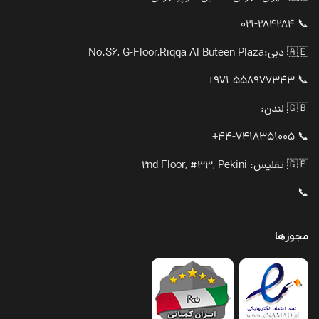
📞 021-284284
🇦🇪 دبی:
No.S6, G-Floor,Riqqa Al Buteen Plaza
📞 971-558977343+
🇬🇧 لندن:
📞 44-7418351005+
🇬🇪 تفلیس: 2nd Floor, #33, Pekini
📞
مجوزها