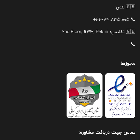
🇬🇧 لندن:
📞 44-7418351005+
🇬🇪 تفلیس: 2nd Floor, #33, Pekini
📞
مجوزها
تماس جهت دریافت مشاوره: