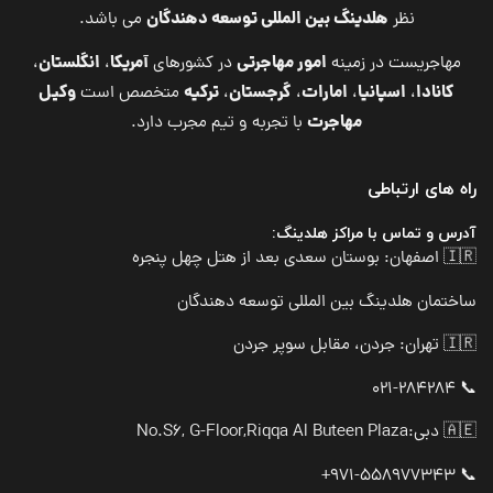
هلدینگ بین المللی توسعه دهندگان
نظر
می باشد.
امور مهاجرتی
آمریکا
انگلستان
مهاجریست در زمینه
در کشورهای
،
،
کانادا
اسپانیا
امارات
گرجستان
ترکیه
وکیل
،
،
،
،
متخصص است
مهاجرت
با تجربه و تیم مجرب دارد.
راه های ارتباطی
آدرس و تماس با مراکز هلدینگ:
🇮🇷 اصفهان: بوستان سعدی بعد از هتل چهل پنجره
ساختمان هلدینگ بین المللی توسعه دهندگان
🇮🇷 تهران: جردن، مقابل سوپر جردن
📞 021-284284
🇦🇪 دبی:
No.S6, G-Floor,Riqqa Al Buteen Plaza
📞 971-558977343+