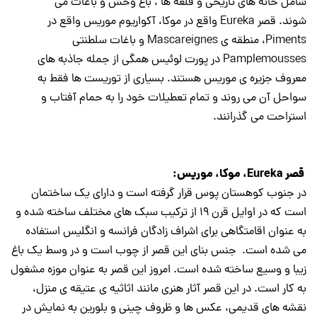
شامل خانه های تاریخی و قلعه ها ، باغ وحش و باغات می
شوند. قصر Eureka واقع در موکا، آکواریوم موریس واقع در
Piments، منطقه ی Mascareignes و باغات سلطنتی
Pamplemousses در پورت لوئیس همگی از جمله جاذبه های
معروف جزیره ی موریس هستند. بسیاری از توریست ها فقط به
سواحل آن می روند و تمام تعطیلات خود را به حمام آفتاب و
استراحت می گذرانند.
قصر Eureka، موکا، موریس:
در جنوب کوهستان پوس قرار گرفته است و دارای یک ساختمان
است که در اوایل قرن ۱۹ از ترکیب سبک های مختلف ساخته شده و
به عنوان اقامتگاهی برای اشراف زادگان فرانسه و انگلیس استفاده
می شده است. جنس بنای این قصر از چوب است و در وسط یک باغ
زیبا و وسیع ساخته شده است. امروز این قصر به عنوان موزه مشغول
به کار است. در این قصر آثار هنری مانند اثاثیه ی عتیقه ی منزل،
نقشه های قدیمی، عکس ها و ظروف چینی و بلورین به نمایش در