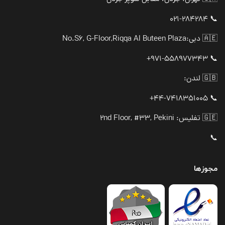
📞 021-284284
🇦🇪 دبی:
No.S6, G-Floor,Riqqa Al Buteen Plaza
📞 971-558977343+
🇬🇧 لندن:
📞 44-7418351005+
🇬🇪 تفلیس: 2nd Floor, #33, Pekini
📞
مجوزها