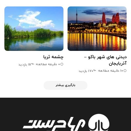
دیدنی های شهر باکو –
چشمه ثریا
آذربایجان
0 دقیقه مطالعه
111 بازدید
10 دقیقه مطالعه
170 بازدید
بارگیری بیشتر