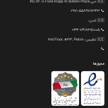
🇦🇪 دبی:
No.S6, G-Floor,Riqqa Al Buteen Plaza
📞 971-558977343+
🇬🇧 لندن:
📞 44-7418351005+
🇬🇪 تفلیس: 2nd Floor, #33, Pekini
📞
مجوزها