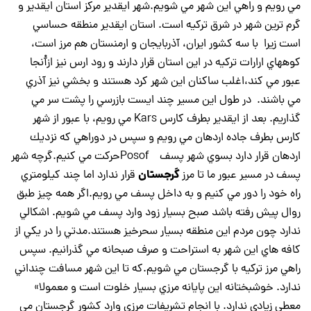
مي رويم و راهي اين شهر مي شويم.شهر ايقدير مركز استان ايقدير و
گرم ترين شهر در شرق تركيه است. استان ايقدير منطقه حساسي
است زيرا با سه كشور ايران، آذربايجان و ارمنستان هم مرز است،
كوههاي ارارات تركيه در اين استان قرار دارند و رود ارس نيز ازآْنجا
عبور مي كند،اغلب ساكنان اين شهر كرد هستند و بخشي نيز آذري
مي باشند. در طول اين مسير چند ايست بازرسي را پشت سر مي
گذاريم. بعد از ايقدير بطرف كارس Kars مي رويم، با عبور از شهر
كارس بطرف جاده اردهان مي رويم و سپس در دوراهي كه نزديك
اردهان قرار دارد بسوي شهر پسف Posofحركت مي كنيم.گرچه شهر
گرجستان
پسف در مسير عبور ما تا مرز
قرار ندارد اما چند كيلومتري
راه خود را دور مي كنيم و به داخل پسف مي رويم.اگر همه چيز طبق
روال پيش رفته باشد صبح بسيار زود وارد پسف مي شويم. اشكالي
ندارد چون مردم اين منطقه بسيار سحرخيز هستند.مدتي را در يكي از
كافه هاي اين شهر به استراحت و صرف صبحانه مي گذرانيم. سپس
راهي مرز تركيه با گرجستان مي شويم.كه تا اين شهر مسافت چنداني
ندارد. خوشبختانه اين پايانه مرزي بسيار خلوت است و معمولا»
معطي زيادي ندارد. با انجام تشريفات مرزي وارد كشور گرجستان مي