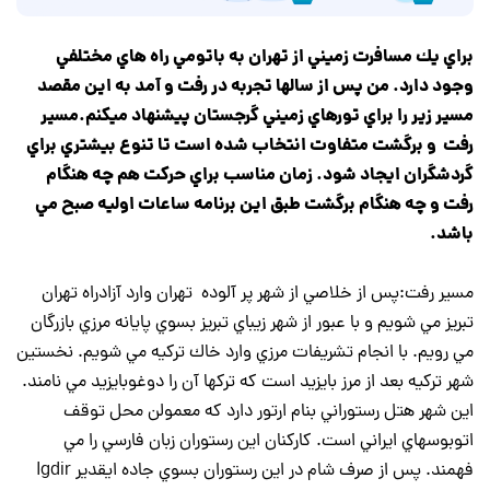
براي يك مسافرت زميني از تهران به باتومي راه هاي مختلفي
وجود دارد. من پس از سالها تجربه در رفت و آمد به اين مقصد
مسير زير را براي تورهاي زميني گرجستان پيشنهاد ميكنم.مسير
رفت و برگشت متفاوت انتخاب شده است تا تنوع بيشتري براي
گردشگران ايجاد شود. زمان مناسب براي حركت هم چه هنگام
رفت و چه هنگام برگشت طبق اين برنامه ساعات اوليه صبح مي
باشد.
مسير رفت:پس از خلاصي از شهر پر آلوده تهران وارد آزادراه تهران
تبريز مي شويم و با عبور از شهر زيباي تبريز بسوي پايانه مرزي بازرگان
مي رويم. با انجام تشريفات مرزي وارد خاك تركيه مي شويم. نخستين
شهر تركيه بعد از مرز بايزيد است كه تركها آن را دوغوبايزيد مي نامند.
اين شهر هتل رستوراني بنام ارتور دارد كه معمولن محل توقف
اتوبوسهاي ايراني است. كاركنان اين رستوران زبان فارسي را مي
فهمند. پس از صرف شام در اين رستوران بسوي جاده ايقدير Igdir