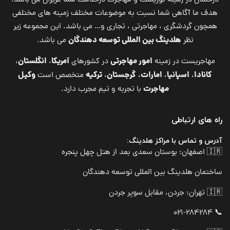
درخشان در زمینه توریست و مهاجرت درخدمت شما عزیزان می باشد.
هدف ما آگاهی شما نسبت به موضوعات مختلف زمینه های مختلفی
همچون گردشگری ، مهاجرتی ، تجاری و… می باشد. این مجموعه زیر
هلدینگ بین المللی توسعه دهندگان
نظر
می باشد.
امور مهاجرتی
آمریکا
انگلستان
مهاجریست در زمینه
در کشورهای
،
،
کانادا
اسپانیا
امارات
گرجستان
ترکیه
وکیل
،
،
،
،
متخصص است
مهاجرت
با تجربه و تیم مجرب دارد.
راه های ارتباطی
آدرس و تماس با مراکز هلدینگ:
🇮🇷 اصفهان: بوستان سعدی بعد از هتل چهل پنجره
ساختمان هلدینگ بین المللی توسعه دهندگان
🇮🇷 تهران: جردن، مقابل سوپر جردن
📞 021-284284