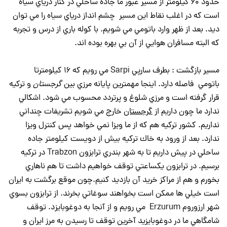
حدود 60 كيلومتر از مسير عبور ما جاده ساحلي در كنار درياي سياه
است كه در اغلب نقاط اين مسير چشم انداز درياي سياه را مي توان
ديد. بعد از ظهر وارد باتومي مي شويم. با كوله باري از درس و تجربه
كه البته مسافران هوايي از آن بي بهره بوده اند.
مسير بازگشت : بطرف سارپي Sarpi مي رويم كه 16 كيلومترتا
باتومي فاصله دارد. اينجا مهمترين پايانه مرزي بين
گرجستان
و تركيه
قرار گرفته است و مرزي شلوغ و پرتردد محسوب مي شود. اشكالي
ندارد ما چون داريم از
گرجستان
خارج مي شويم تشريفات چنداني
نداريم. كشور تركيه هم كه از ما ويزا نمي خواهد پس كنترل ويزا
ندارد. بعد از ورود به خاك تركيه بيش از دويست كيلومتر جاده
ساحلي در پيش داريم تا به شهر بندري ترابزون Trabzon در تركيه
برسيم. در ترابزون يكساعتي توقف خواهيم داشت تا هم ناهاري
بخورم و هم از مراكز خريد آن بازديد كنيم.چون موقع برگشت به ايران
است خيلي ها ممكن است بخواهند سوغاتي بخرند. از ترابزون بسوي
شهر ارزوروم Erzurum مي رويم و از آنجا به دوغوبايزد. توقف
شامگاهي ما در دوغوبايزيد آخرين توقف تا رسيدن به مرز ايران و