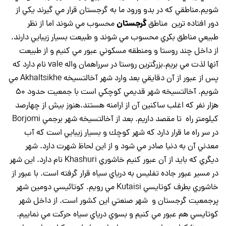
شويم.مناطقي كه در بدو ورود ما به گرجستان قرار مي گيرند يكي از
گرجستان
دور افتاده ترين مناطق
محسوب مي شوند اما از نظر
طبيعي مناطق بكري محسوب مي شوند و طبيعت بسيار زيبايي دارند.
از داخل چند روستا و ومنطقه مسكوني عبور مي كنيم و از طبيعت
آنها لذت مي بريم.بزرگترين روستا در سرراهمان واله vale نام دارد كه
پس از عبور از آن دقايقي بعد وارد شهر آخالتسيخه Akhaltsikhe مي
شويم. آخالتسيخه شهر قديمي كوچكي است با جمعيت حدود 50
هزار نفر كه اغلب ساكنين آن از ارامنه هستند.هنوز بيش از چهارصد
كيلومتر راه تا مقصد داريم. بعد از آخالتسيخه شهر برجمي Borjomi
در سر راه ما قرار دارد كه شهر كوچك و بسيار زيبايي است كه آب
معدني آن به دنيا صادر مي شود و از اين لحاظ شهرت دارد. شهر
ديگري كه بايد از آن عبور كنيم خاشوري Khashuri نام دارد. اين شهر
در مسير عبور جاده تفليس به درياي سياه قرار گرفته است. با عبور از
خاشوري بطرف كوتايسي Kutaisi مي رويم. كوتائيسي دومين شهر
پرجمعيت گرجستان و شهر صنعتي اين كشور است. از داخل شهر
كوتايسي هم عبور مي كنيم و بسوي درياي سياه حركت مي نماييم.