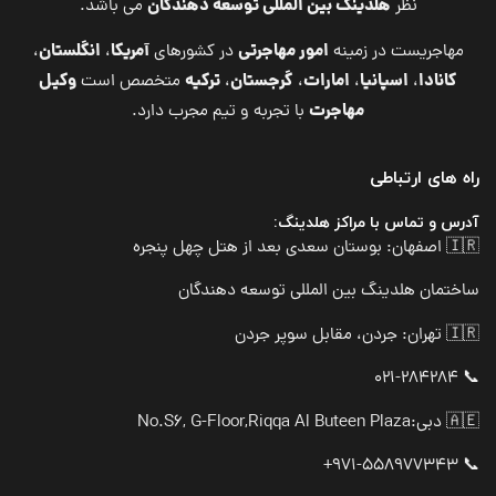
هلدینگ بین المللی توسعه دهندگان
نظر
می باشد.
امور مهاجرتی
آمریکا
انگلستان
مهاجریست در زمینه
در کشورهای
،
،
کانادا
اسپانیا
امارات
گرجستان
ترکیه
وکیل
،
،
،
،
متخصص است
مهاجرت
با تجربه و تیم مجرب دارد.
راه های ارتباطی
آدرس و تماس با مراکز هلدینگ:
🇮🇷 اصفهان: بوستان سعدی بعد از هتل چهل پنجره
ساختمان هلدینگ بین المللی توسعه دهندگان
🇮🇷 تهران: جردن، مقابل سوپر جردن
📞 021-284284
🇦🇪 دبی:
No.S6, G-Floor,Riqqa Al Buteen Plaza
📞 971-558977343+