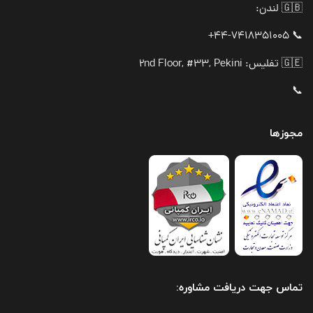
🇬🇧 لندن:
📞 44-7418351005+
🇬🇪 تفلیس: 2nd Floor, #33, Pekini
📞
مجوزها
تماس جهت دریافت مشاوره: