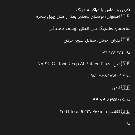
آدرس و تماس با مراکز هلدینگ:
🇮🇷 اصفهان: بوستان سعدی بعد از هتل چهل پنجره
ساختمان هلدینگ بین المللی توسعه دهندگان
🇮🇷 تهران: جردن، مقابل سوپر جردن
📞 021-284284
🇦🇪 دبی:
No.S6, G-Floor,Riqqa Al Buteen Plaza
📞 971-558977343+
🇬🇧 لندن:
📞 44-7418351005+
🇬🇪 تفلیس: 2nd Floor, #33, Pekini
📞