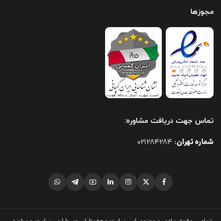
مجوزها
تماس جهت دریافت مشاوره:
شماره تهران
021284284
: