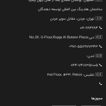
🇮🇷 اصفهان: بوستان سعدی بعد از هتل چهل پنجره
ساختمان هلدینگ بین المللی توسعه دهندگان
🇮🇷 تهران: جردن، مقابل سوپر جردن
📞 021-284284
🇦🇪 دبی:
No.S6, G-Floor,Riqqa Al Buteen Plaza
📞 971-558977343+
🇬🇧 لندن:
📞 44-7418351005+
🇬🇪 تفلیس: 2nd Floor, #33, Pekini
📞
مجوزها