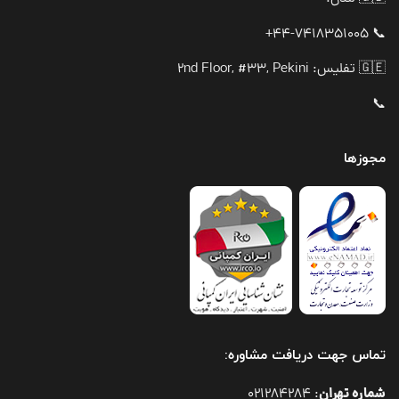
📞 44-7418351005+
🇬🇪 تفلیس: 2nd Floor, #33, Pekini
📞
مجوزها
تماس جهت دریافت مشاوره:
شماره تهران
021284284
: