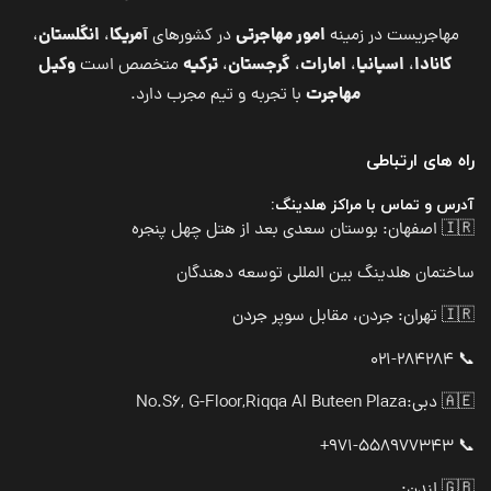
امور مهاجرتی
آمریکا
انگلستان
مهاجریست در زمینه
در کشورهای
،
،
کانادا
اسپانیا
امارات
گرجستان
ترکیه
وکیل
،
،
،
،
متخصص است
مهاجرت
با تجربه و تیم مجرب دارد.
راه های ارتباطی
آدرس و تماس با مراکز هلدینگ:
🇮🇷 اصفهان: بوستان سعدی بعد از هتل چهل پنجره
ساختمان هلدینگ بین المللی توسعه دهندگان
🇮🇷 تهران: جردن، مقابل سوپر جردن
📞 021-284284
🇦🇪 دبی:
No.S6, G-Floor,Riqqa Al Buteen Plaza
📞 971-558977343+
🇬🇧 لندن: