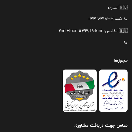
🇬🇧 لندن:
📞 44-7418351005+
🇬🇪 تفلیس: 2nd Floor, #33, Pekini
📞
مجوزها
تماس جهت دریافت مشاوره: