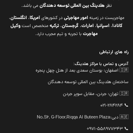
هلدینگ بین المللی توسعه دهندگان
نظر
می باشد.
امور مهاجرتی
آمریکا
انگلستان
مهاجریست در زمینه
در کشورهای
،
،
کانادا
اسپانیا
امارات
گرجستان
ترکیه
وکیل
،
،
،
،
متخصص است
مهاجرت
با تجربه و تیم مجرب دارد.
راه های ارتباطی
آدرس و تماس با مراکز هلدینگ:
🇮🇷 اصفهان: بوستان سعدی بعد از هتل چهل پنجره
ساختمان هلدینگ بین المللی توسعه دهندگان
🇮🇷 تهران: جردن، مقابل سوپر جردن
📞 021-284284
🇦🇪 دبی:
No.S6, G-Floor,Riqqa Al Buteen Plaza
📞 971-558977343+