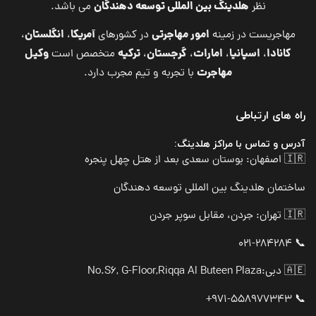
هلدینگ بین المللی توسعه دهندگان
نظر
می باشد.
امور مهاجرتی
آمریکا
انگلستان
مهاجریست در زمینه
در کشورهای
،
،
کانادا
اسپانیا
امارات
گرجستان
ترکیه
وکیل
،
،
،
،
متخصص است
مهاجرت
با تجربه و تیم مجرب دارد.
راه های ارتباطی
آدرس و تماس با مراکز هلدینگ:
🇮🇷 اصفهان: بوستان سعدی بعد از هتل چهل پنجره
ساختمان هلدینگ بین المللی توسعه دهندگان
🇮🇷 تهران: جردن، مقابل سوپر جردن
📞 021-284284
🇦🇪 دبی:
No.S6, G-Floor,Riqqa Al Buteen Plaza
📞 971-558977343+