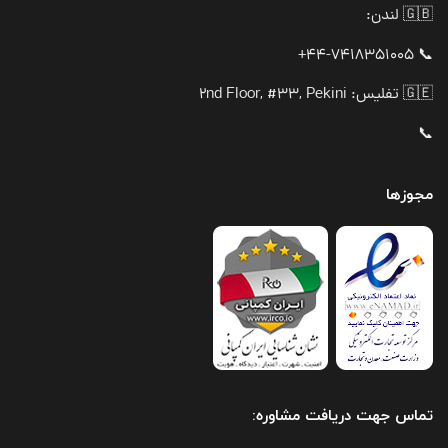
🇬🇧 لندن:
📞 44-7418351005+
🇬🇪 تفلیس: 2nd Floor, #33, Pekini
📞
مجوزها
تماس جهت دریافت مشاوره: