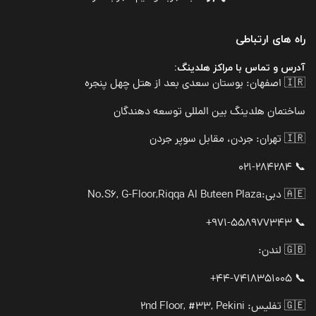
راه های ارتباطی
آدرس و تماس با مراکز هلدینگ:
🇮🇷 اصفهان: بوستان سعدی بعد از هتل چهل پنجره
ساختمان هلدینگ بین المللی توسعه دهندگان
🇮🇷 تهران: جردن، مقابل سوپر جردن
📞 021-284284
🇦🇪 دبی:
No.S6, G-Floor,Riqqa Al Buteen Plaza
📞 971-558977343+
🇬🇧 لندن:
📞 44-7418351005+
🇬🇪 تفلیس: 2nd Floor, #33, Pekini