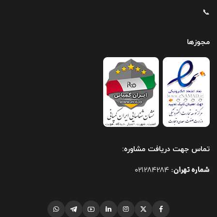
📞
مجوزها
تماس جهت دریافت مشاوره:
شماره تهران
021284284
: