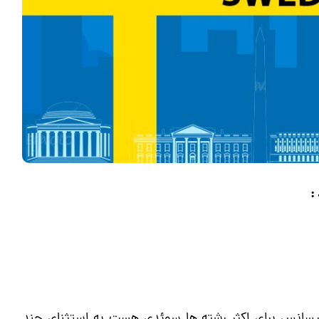
:
يسانس براي اكثر رشته ها سوئدي هست به استثناي چند