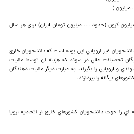
دانشگاه لوند در جنوب سوئد ۱ ميليون كرون (حدود …. ميليون تومان ايران) براي هر سال
انشجويان غير اروپايي اين بوده است كه دانشجويان خارج
رايگان تحصيلات عالي در سوئد كه هزينه آن توسط ماليات
ي و اروپايي را بگيرند. به عبارت ديگر ماليات دهندگان
رهاي بيگانه را بپردازند.
 اي را جهت دانشجويان كشورهاي خارج از اتحاديه اروپا