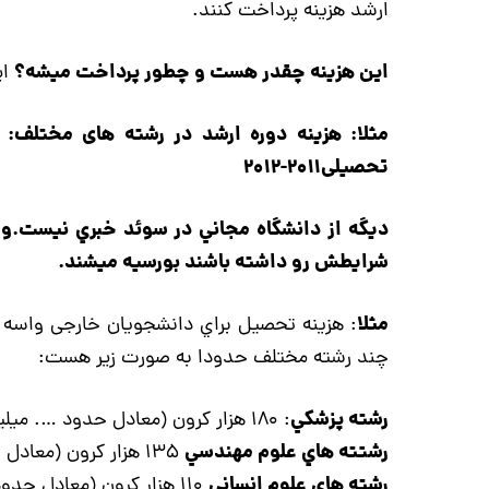
ارشد هزینه پرداخت کنند.
این هزینه چقدر هست و چطور پرداخت میشه؟
ای
تحصیلی2011-2012
دیگه از دانشگاه مجاني در سوئد خبري نیست.ول
شرایطش رو داشته باشند بورسیه میشند.
مثلا
: هزينه تحصيل براي دانشجويان خارجی واسه ي
چند رشته مختلف حدودا به صورت زیر هست:
رشته پزشكي
: ۱۸۰ هزار كرون (معادل حدود …. ميليون )
رشتته هاي علوم مهندسي
۱۳۵ هزار كرون (معادل حدود …. ميليون )
رشته هاي علوم انساني
۱۱۰ هزار كرون (معادل حدود …. ميليون)