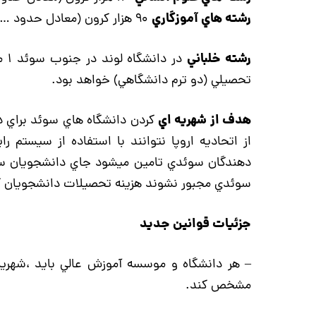
رشته هاي آموزگاري
۹۰ هزار كرون (معادل حدود …. ميليون )
رشته خلباني
در 
تحصيلي (دو ترم دانشگاهي) خواهد بود.
هدف از شهريه اي
كردن دانشگاه هاي سوئد براي د
از اتحاديه اروپا نتوانند با استفاده از سيستم 
دهندگان سوئدي تامين ميشود جاي دانشجويان سوئد
سوئدي مجبور نشوند هزينه تحصيلات دانشجويان كشو
جزئيات قوانين جديد
– هر دانشگاه و موسسه آموزش عالي باید ،شهريه
مشخص کند.