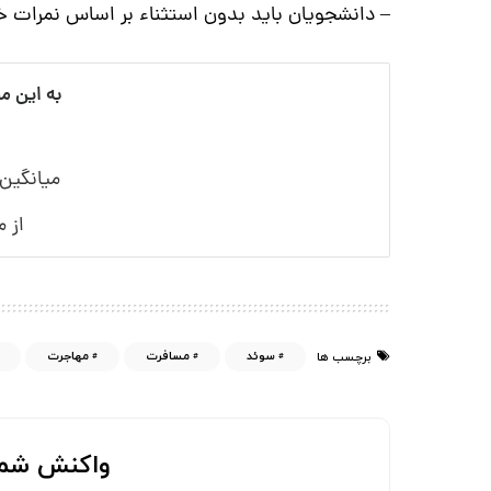
– دانشجويان باید بدون استثناء بر اساس نمرات خ
به این م
میانگین
از 
سوئد
مسافرت
مهاجرت
برچسب ها
واکنش شما 