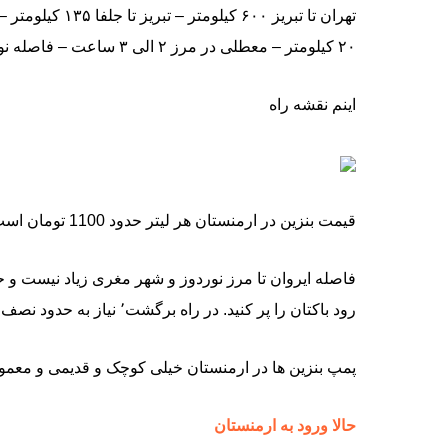
۲۰ کیلومتر – معطلی در مرز ۲ الی ۳ ساعت – فاصله نوردوز تا ایروان ۴۰۰ کیلومتر جمعا 1215 کیلومتر
اینم نقشه راه
قیمت بنزین در ارمنستان هر لیتر حدود 1100 تومان است
رود باکتان را پر کنید. در راه برگشت٬ نیاز به حدود نصف باک بنزین خواهید داشت تا به مرز ایران برسید
پمپ بنزین ها در ارمنستان خیلی کوچک و قدیمی و معمو
حالا ورود به ارمنستان