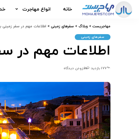
اقامت تحصیلی
ث
خانه
انواع مهاجرت
خدم
ایتالیا
کانادا
مهاجریست
>
وبلاگ
>
سفرهای زمینی
>
اطلاعات مهم در سفر زمینی ب
اقامت تحصیلی
ث
آلمان
سفرهای زمینی
اطلاعات مهم در سف
ایتالیا
اتریش
کانادا
هلند
آلمان
ترکیه
177 بازدید
افزودن دیدگاه
اتریش
هلند
ترکیه