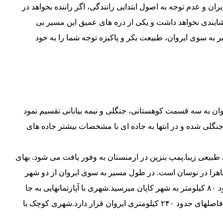
یران و عدم توجه به اصول ابتدایی رانندگی، اگر راننده بخواهد در
شایندی نخواهد داشت و یکی از دره های عمیق این مسیر بی
ر به سوی ایروان، طبیعت بکر و پاکیزه توجه شما را به خود
سیر ۴٠٠ کیلومتری را می توان به سه قسمت کوهستانی، جنگلی و نیمه بیابانی تقسیم نمود
جنگلی شده و در انتها به جاده ای با مشخصات بیشتر جاده های
 طبیعی زیبا.پمپ بنزین در ارمنستان به وفور یافت می شود. بهای
ظاهرا در نوسان است. در طول مسیر به سوی ایروان از دو شهر
عمده عبور خواهید نمود.ابتدا پس از طی مسافتی در حدود ٨٠ کیلومتر به شهر کاپان میرسید.شهری با آپارتمانهایی به جا
مانده از زمان شوروی سابق. سپس شهر گوریس که در فاصلهای حدود ٢۴٠ کیلومتری ایروان قرار دارد.شهری کوچک با