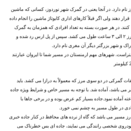
 نام دارد. در آنجا یعنی در گمرک شهر نوردوز، کسانی که ماشین
ر دهند ولی اگر قبلاً کارهای اداری کابوتاژ ماشین را انجام داده
 کنند. در هر صورت بسته به تعداد افرادی که همزمان به گمرک
وارد می شوند، معطلی خواهید داشت. حدوداً کارها در مرز ۲ الی ۳ ساعت طول می کشد. سپس از پل ارس رد شده و
ک و شهر بزرگتر دیگر آن مغری نام دارد.
وردوز تا ایروان ۴۰۰ کیلومتر جمعا 1215 کیلومتراست. شهرهای مهم ارمنستان در مسیر شما تا ایروان عبارتند
ات گمرکی در دو سوی مرز که معمولاً به درازا می کشد. باید
ت از مرز تا ایروان که حدود ۴٠٠ کیلو متر می باشد، آماده شد. با توجه به مسیر خاص و شرایط ویژه جاده
 طبیعی، می بایست خود را برای سفری ٧ تا ٨ ساعته آماده نمود.جاده بسیار کم عرض بوده و در برخی جاها با
یادی در طول مسیر به چشم نمی خورد.
 ٩٠ درجه از ویژگی های بارز مسیر می باشد که گاه از نرده های محافظ در کنار جاده خبری
خودروی شخصی رانندگی می نمایند، جاده ای بس خطرناک می