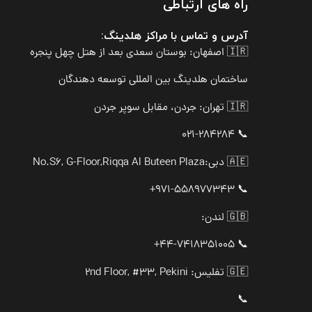
راه های ارتباطی
آدرس و تماس با مراکز هلدینگ:
🇮🇷 اصفهان: بوستان سعدی بعد از هتل چهل پنجره
ساختمان هلدینگ بین المللی توسعه دهندگان
🇮🇷 تهران: جردن، مقابل سوپر جردن
📞 021-284284
🇦🇪 دبی:
No.S6, G-Floor,Riqqa Al Buteen Plaza
📞 971-558977343+
🇬🇧 لندن:
📞 44-7418351005+
🇬🇪 تفلیس: 2nd Floor, #33, Pekini
📞