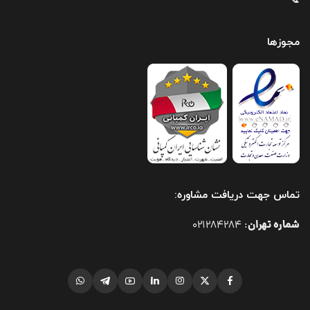
📞
مجوزها
تماس جهت دریافت مشاوره:
شماره تهران
021284284
: