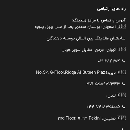
راه های ارتباطی
آدرس و تماس با مراکز هلدینگ:
🇮🇷 اصفهان: بوستان سعدی بعد از هتل چهل پنجره
ساختمان هلدینگ بین المللی توسعه دهندگان
🇮🇷 تهران: جردن، مقابل سوپر جردن
📞 021-284284
🇦🇪 دبی:
No.S6, G-Floor,Riqqa Al Buteen Plaza
📞 971-558977343+
🇬🇧 لندن:
📞 44-7418351005+
🇬🇪 تفلیس: 2nd Floor, #33, Pekini