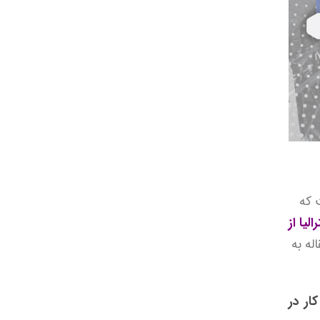
 که
لیا از
له به
ار در