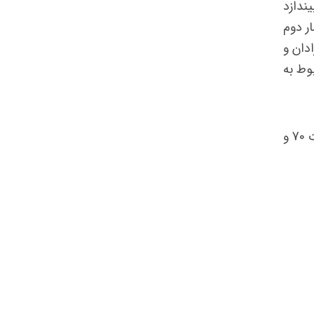
ندازد
ر دوم
دان و
وط به
متخصصینی که مشاغل آنها در لیست مشاغل متخصصین موجود باشد و قابلیت اخذ مجموع امتیازات 70 و