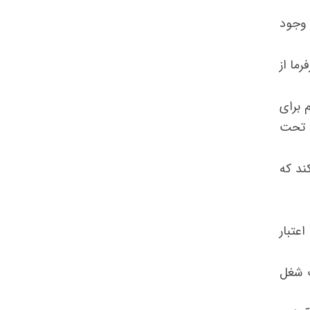
 وجود
ب آن کارفرما از
 برای
ل تحت
ند که
تا ۴ سال(حداکثر طول اعتبار
ب شغل