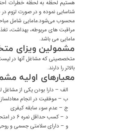
هستیم لحظه به لحظه خطرات احتما
شناسایی نموده و در صورت لزوم در ص
محسوب می‌شود.مامایی شامل مباحثی ا
مراقبت های مربوطه، بهداشت، تغذیه
مامایی می باشد.
مشمولین ویزای متخ
بالاتر را دارند.
معیارهای اولیه مشم
الف – دارا بودن یکی از مشاغ
ب – موفقیت در انجام معادلسازی
ج – عدم سوء سابقه کیفری
د – کسب حداقل نمره 6 در امتحان آیلتس
و – دارای سلامتی جسمی و روحی –